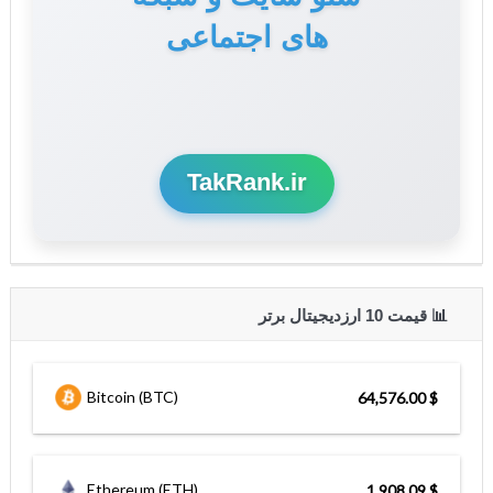
های اجتماعی
و سوشال مدیا
TakRank.ir
📊 قیمت 10 ارزدیجیتال برتر
Bitcoin (BTC)
$ 64,576.00
Ethereum (ETH)
$ 1,908.09