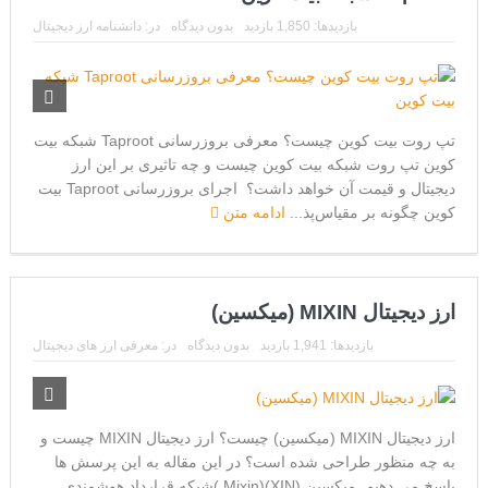
CoinEx سریع ترین برند درحال رشد در خدمات مالی!
بازدیدها: 1,850 بازدید
بدون دیدگاه
در:
دانشنامه ارز دیجیتال
تحریم ایران توسط استخر پولین!
بیت کوین به امید ETF به 60،000 دلار رسید!
ورود 254 نهنگ جدید به بازار بیت کوین
تپ روت بیت کوین چیست؟ معرفی بروزرسانی Taproot شبکه بیت
کوین تپ روت شبکه بیت کوین چیست و چه تاثیری بر این ارز
ایردراپ رمزارز Morpher (MPH)
دیجیتال و قیمت آن خواهد داشت؟ اجرای بروزرسانی Taproot بیت
ایردراپ کریپتوتانک – CryptoTanks Airdrop
کوین چگونه بر مقیاس‌پذ...
ادامه متن
ارز دیجیتال MIXIN (میکسین)
بازدیدها: 1,941 بازدید
بدون دیدگاه
در:
معرفی ارز های دیجیتال
ارز دیجیتال MIXIN (میکسین) چیست؟ ارز دیجیتال MIXIN چیست و
به چه منظور طراحی شده است؟ در این مقاله به این پرسش ها
پاسخ می دهیم. میکسین (XIN)(Mixin )شبکه قرارداد هوشمندی