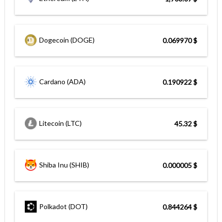
Dogecoin (DOGE)
$ 0.069970
Cardano (ADA)
$ 0.190922
Litecoin (LTC)
$ 45.32
Shiba Inu (SHIB)
$ 0.000005
Polkadot (DOT)
$ 0.844264