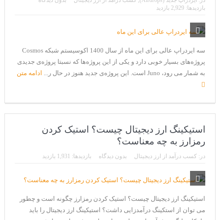
در:
ایردراپ جدید (Airdrops)
,
کسب درآمد از ارز دیجیتال
بدون دیدگاه
CoinEx سریع ترین برند درحال رشد در خدمات مالی!
بازدیدها: 2,929 بازدید
تحریم ایران توسط استخر پولین!
بیت کوین به امید ETF به 60،000 دلار رسید!
سه ایردراپ عالی برای این ماه از سال 1400 اکوسیستم شبکه‌ Cosmos
ورود 254 نهنگ جدید به بازار بیت کوین
پروژه‌های بسیار خوبی دارد و یکی از این پروژه‌ها که نسبتا پروژه‌ی جدیدی
به شمار می رود، Juno است. این پروژه‌ی جدید هنوز در حال ر...
ادامه متن
ایردراپ رمزارز Morpher (MPH)
ایردراپ کریپتوتانک – CryptoTanks Airdrop
استیکینگ ارز دیجیتال چیست؟ استیک کردن
رمزارز به چه معناست؟
در:
کسب درآمد از ارز دیجیتال
بدون دیدگاه
بازدیدها: 1,931 بازدید
استیکینگ ارز دیجیتال چیست؟ استیک کردن رمزارز چگونه است و چطور
می توان از استکینگ درآمدزایی داشت؟ استیکینگ ارز دیجیتال را باید