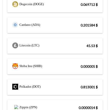
Dogecoin (DOGE)
$ 0.069712
Cardano (ADA)
$ 0.201584
Litecoin (LTC)
$ 45.53
Shiba Inu (SHIB)
$ 0.000005
Polkadot (DOT)
$ 0.813001
Zippin (ZPN)
$ 0.0000014