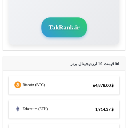
TakRank.ir
📊 قیمت 10 ارزدیجیتال برتر
Bitcoin (BTC)
$ 64,878.00
Ethereum (ETH)
$ 1,914.37