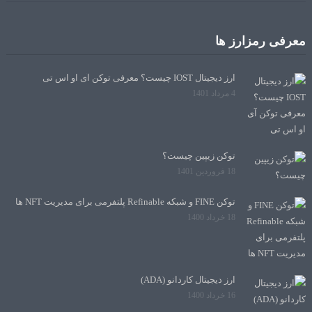
معرفی رمزارز ها
ارز دیجیتال IOST چیست؟ معرفی توکن آی او اس تی
4 مرداد 1401
توکن زیپین چیست؟
18 فروردین 1401
توکن FINE و شبکه Refinable پلتفرمی برای مدیریت NFT ها
18 خرداد 1400
ارز دیجیتال کاردانو (ADA)
16 خرداد 1400