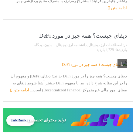
راهکار جایگزین فرآیند استخراج رمزارز، با مصرف منابع پردازشی و بر...
ادامه متن
دیفای چیست؟ همه چیز در مورد DeFi
در:
اصطلاحات ارز دیجیتال
,
دانشنامه ارز دیجیتال
بدون دیدگاه
بازدیدها: 4,729 بازدید
دیفای چیست؟ همه چیز را در مورد DeFi بدانید! دیفای (DeFi) و مفهوم آن
را در این مقاله شرح داده ایم. با مفهوم DeFi بیشتر آشنا شویم دیفای به
معنای امور مالی غیرمتمرکز (Decentralized Finance) است...
ادامه متن
تولید محتوای تخصصی
TakRank.ir