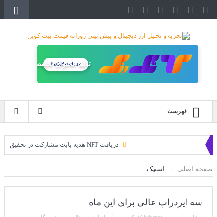
TakRank.ir
تولید محتوای تخصصی
فهرست
دریافت NFT هدیه بابت مشارکت در تحقیق
دریافت ارزدیجیتال رایگان
صفحه اصلی
استیک
خرید زمین‌های متاورس شیبا آغاز شده است!
سه ایردراپ عالی برای این ماه
سه ایردراپ عالی برای این ماه