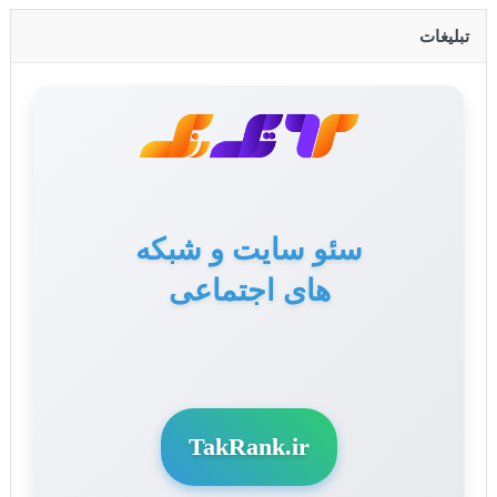
تبلیغات
سئو سایت و شبکه
تولید محتوا برای سایت
های اجتماعی
و سوشال مدیا
TakRank.ir