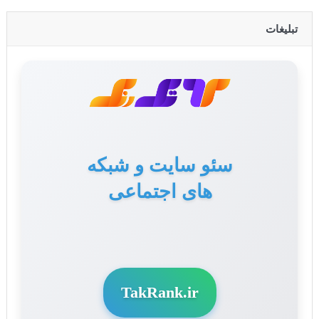
تبلیغات
سئو سایت و شبکه
تولید محتوا برای سایت
های اجتماعی
و سوشال مدیا
TakRank.ir