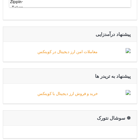
پیشنهاد درآمدزایی
پیشنهاد به تریدر ها
☸️ سوشال نتورک