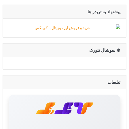
پیشنهاد به تریدر ها
☸️ سوشال نتورک
تبلیغات