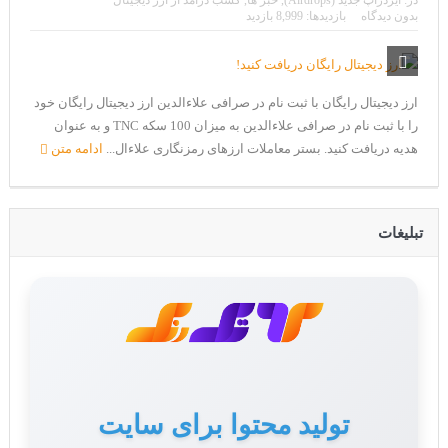
در:
ایردراپ جدید (Airdrops)
,
خبر ها
,
کسب درآمد از ارز دیجیتال
CoinEx سریع ترین برند درحال رشد در خدمات مالی!
بدون دیدگاه
بازدیدها: 8,999 بازدید
تحریم ایران توسط استخر پولین!
بیت کوین به امید ETF به 60،000 دلار رسید!
ارز دیجیتال رایگان با ثبت نام در صرافی علاءالدین ارز دیجیتال رایگان خود
ورود 254 نهنگ جدید به بازار بیت کوین
را با ثبت نام در صرافی علاءالدین به میزان 100 سکه TNC و به عنوان
هدیه دریافت کنید. بستر معاملات ارزهای رمزنگاری علاءال...
ادامه متن
ایردراپ رمزارز Morpher (MPH)
ایردراپ کریپتوتانک – CryptoTanks Airdrop
تبلیغات
تولید محتوا برای سایت