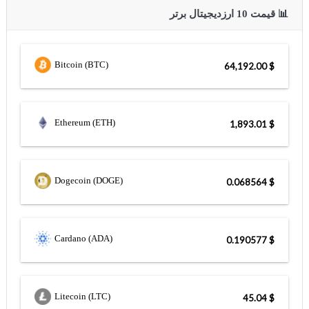
📊 قیمت 10 ارزدیجیتال برتر
Bitcoin (BTC)
$ 64,192.00
Ethereum (ETH)
$ 1,893.01
Dogecoin (DOGE)
$ 0.068564
Cardano (ADA)
$ 0.190577
Litecoin (LTC)
$ 45.04