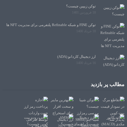
توکن زیپین چیست؟
18 فروردین 1401
توکن FINE و شبکه Refinable پلتفرمی برای مدیریت NFT ها
18 خرداد 1400
ارز دیجیتال کاردانو (ADA)
16 خرداد 1400
مطالب پر بازدید