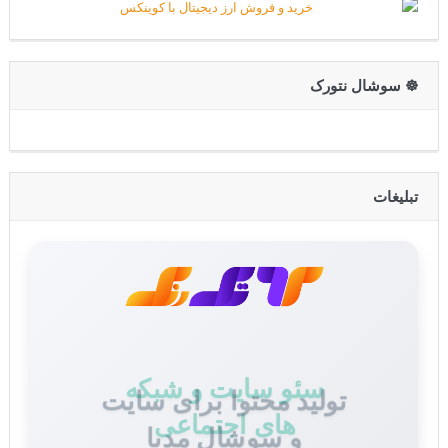
☸️ سوشال نتورک
تبلیغات
تولید محتوا برای سایت
و سوشال مدیا