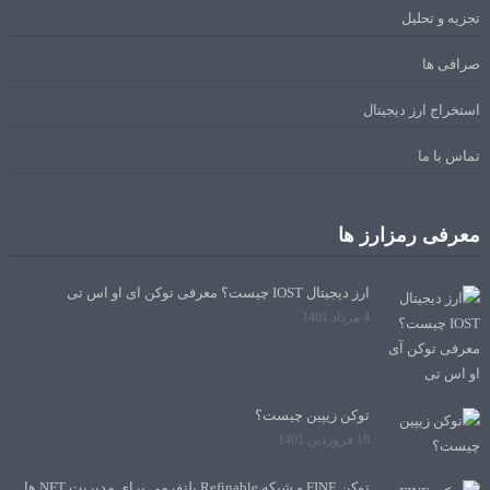
تجزیه و تحلیل
صرافی ها
استخراج ارز دیجیتال
تماس با ما
معرفی رمزارز ها
ارز دیجیتال IOST چیست؟ معرفی توکن آی او اس تی
4 مرداد 1401
توکن زیپین چیست؟
18 فروردین 1401
توکن FINE و شبکه Refinable پلتفرمی برای مدیریت NFT ها