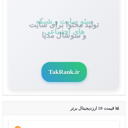
تولید محتوا برای سایت
و سوشال مدیا
TakRank.ir
📊 قیمت 10 ارزدیجیتال برتر