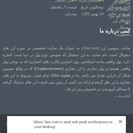
کمی درباره ما
سایت سومین ارز (3Arz.com) به عنوان یک سایت تخصصی در حوزه ارز های
دیجیتال است. نام سایت به ارز دیجیتال که سومین نوع پول در دنیا است اشاره
داره. پول واقعی مانند اسکناس، پول اعتباری (کارت های اعتباری) که به نوعی پول
واقعی هستند و پول مجازی یا ارز مجازی
(Cryptocurrency)
که در واقع سومین
شکل از دارایی نقدی می باشد. ما در
سایت 3Arz
تمام موارد مربوط به ارز های
مجازی را در نظر گرفته و ارائه می کنیم. از پیش بینی قیمت ارز های دیجیتال گرفته
تا مسائل آموزشی در خصوص رمز ارز ها…
ادامـــه …
×
Allow 3arz.com to send web push notifications to
تمامی حقوق نشر و تالیف برای سایت 3Arz.com محفوظ است. طراحی و سئو
your desktop.
توسط
تک رنک